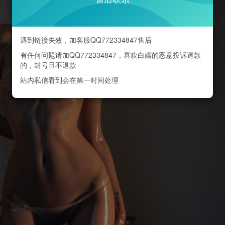
遇到链接失效，加客服QQ772334847售后
有任何问题请加QQ772334847，喜欢白嫖的恶意投诉退款
的，封号且不退款
站内私信看到会在第一时间处理