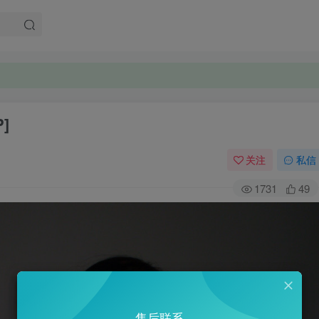
]
关注
私信
1731
49
售后联系