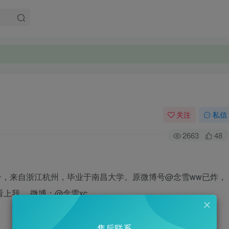
关注
私信
2663
48
子，来自浙江杭州，毕业于南昌大学。原微博号@念雪ww已炸，
上我… 微博：@念雪xc
售后联系