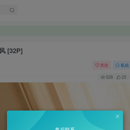
 [32P]
关注
私信
528
23
售后联系