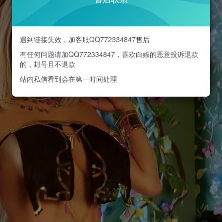
遇到链接失效，加客服QQ772334847售后
有任何问题请加QQ772334847，喜欢白嫖的恶意投诉退款
的，封号且不退款
站内私信看到会在第一时间处理