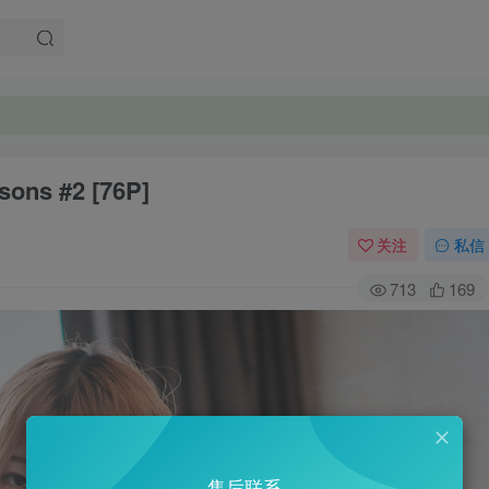
ons #2 [76P]
关注
私信
713
169
售后联系