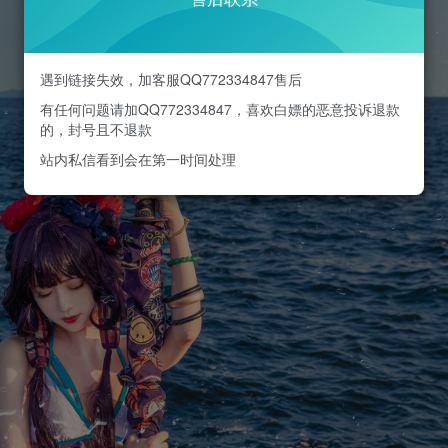
遇到链接失效，加客服QQ772334847售后
有任何问题请加QQ772334847，喜欢白嫖的恶意投诉退款
的，封号且不退款
站内私信看到会在第一时间处理