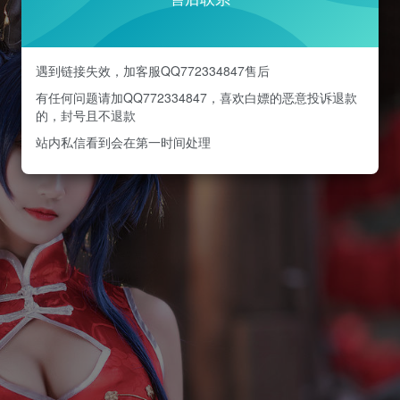
遇到链接失效，加客服QQ772334847售后
有任何问题请加QQ772334847，喜欢白嫖的恶意投诉退款
的，封号且不退款
站内私信看到会在第一时间处理