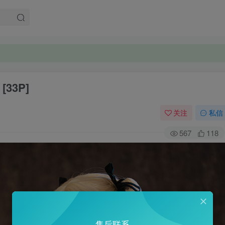
[33P]
关注
私信
567
118
售后联系