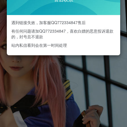
遇到链接失效，加客服QQ772334847售后
有任何问题请加QQ772334847，喜欢白嫖的恶意投诉退款
的，封号且不退款
站内私信看到会在第一时间处理