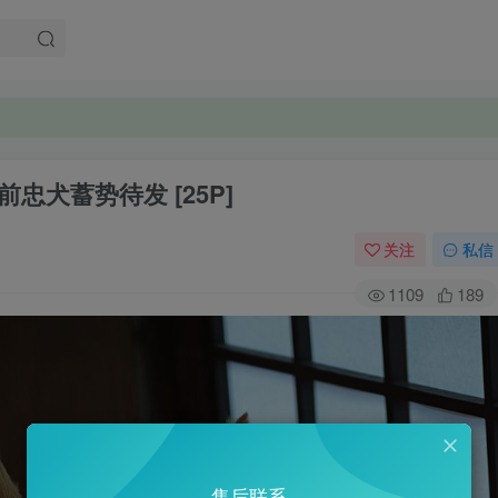
前忠犬蓄势待发 [25P]
关注
私信
1109
189
售后联系