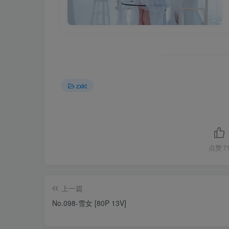
zxkt
点赞
7
上一篇
No.098-雪女 [80P 13V]