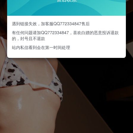
遇到链接失效，加客服QQ772334847售后
有任何问题请加QQ772334847，喜欢白嫖的恶意投诉退款
的，封号且不退款
站内私信看到会在第一时间处理