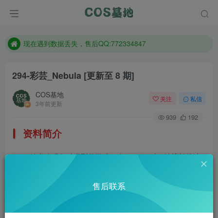
售后QQ:772334847
想看那个coser作品，请在搜索框搜索
现在遇到数据丢失，售后QQ:772334847
售后QQ:772334847
294-彩芸_Nebula
[更新至 8 期]
想看那个coser作品，请在搜索框搜索
COS基地
关注
私信
3年前更新
939
192
资料简介
她喜欢玩各种类型的游戏，在cosplay时，她擅长扮演
动漫、游戏等作品中的人物形象,总能准确还原角色的特征。
售后联系
微博：彩芸_Nebula
部分预览