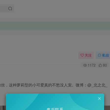
关注
私信
1172
80
粉丝，这种萝莉型的小可爱真的不愁没人宠。微博：@_北之北_
售后联系